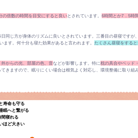
0分の倍数の時間を目安にすると良い
とされています。
6時間とか7．5時
毎日同じ方が身体のリズムに良いとされています。三番目の昼寝ですが
ています。何十分も寝た効果があると言われます。
たくさん昼寝をすると
、外からの光、部屋の色、音
などが影響します。特に
枕の具合やベッド
ってきますので、眠りにくい場合は根気よく対応し、環境整備に取り組
と寿命も守る
睡眠へと繋がる
時間寝れる
いほど大きい