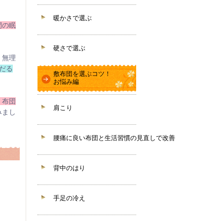
暖かさで選ぶ
間の眠
硬さで選ぶ
、無理
だる
敷布団を選ぶコツ！
お悩み編
・布団
肩こり
みまし
腰痛に良い布団と生活習慣の見直しで改善
背中のはり
手足の冷え