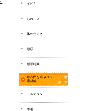
る
イビキ
おねしょ
体のだるさ
頻尿
睡眠時間
敷布団を選ぶコツ！
素材編
トルマリン
羊毛