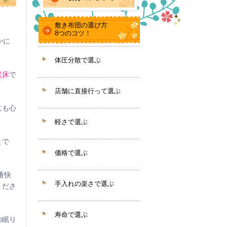
敷き布団の選び方
8つのコツ！
かに
体圧分散で選ぶ
起床
で
店舗に直接行って選ぶ
にも心
軽さで選ぶ
とで
価格で選ぶ
番快
手入れの楽さで選ぶ
くださ
寿命で選ぶ
の眠り