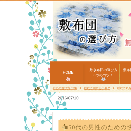
敷き布団の選び方
敷布
HOME
8つのコツ！
布団の選び方 TOP
睡眠に関する小ネタ
睡眠に気
2016/07/10
■50代の男性のための