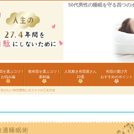
50代男性の睡眠を守る四つの
団を選ぶコツ！
敷布団を選ぶコツ！
人気敷き布団屋さん
布団の選び方
お悩み編
素材編
10選
おすすめのポイント
を付けたい50代男性にオススメの工夫方法
快適睡眠術