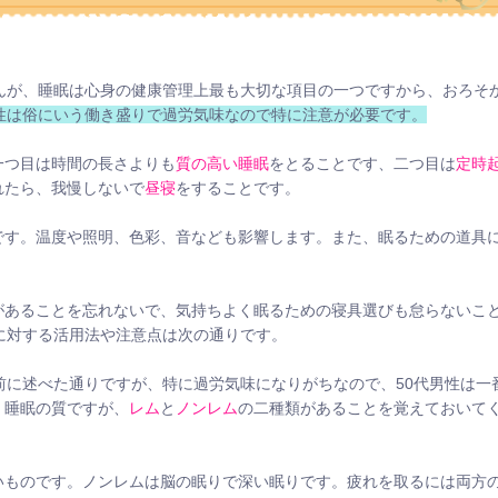
んが、睡眠は心身の健康管理上最も大切な項目の一つですから、おろそ
男性は俗にいう働き盛りで過労気味なので特に注意が必要です。
一つ目は時間の長さよりも
質の高い睡眠
をとることです、二つ目は
定時
れたら、我慢しないで
昼寝
をすることです。
です。温度や照明、色彩、音なども影響します。また、眠るための道具
があることを忘れないで、気持ちよく眠るための寝具選びも怠らないこ
に対する活用法や注意点は次の通りです。
前に述べた通りですが、特に過労気味になりがちなので、50代男性は一
、睡眠の質ですが、
レム
と
ノンレム
の二種類があることを覚えておいて
いものです。ノンレムは脳の眠りで深い眠りです。疲れを取るには両方