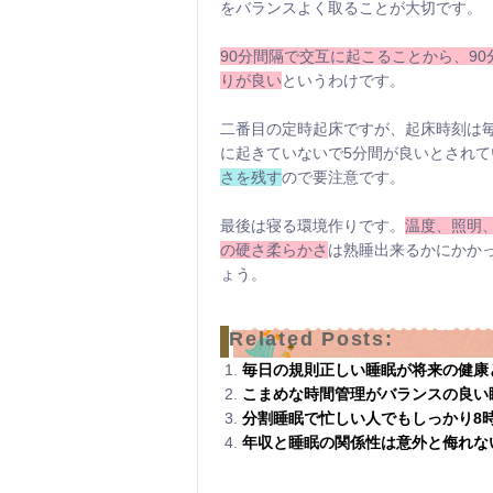
をバランスよく取ることが大切です。
90分間隔で交互に起こることから、9
りが良い
というわけです。
二番目の定時起床ですが、起床時刻は
に起きていないで5分間が良いとされ
さを残す
ので要注意です。
最後は寝る環境作りです。
温度、照明
の硬さ柔らかさ
は熟睡出来るかにかか
ょう。
Related Posts:
毎日の規則正しい睡眠が将来の健康
こまめな時間管理がバランスの良い
分割睡眠で忙しい人でもしっかり8
年収と睡眠の関係性は意外と侮れな