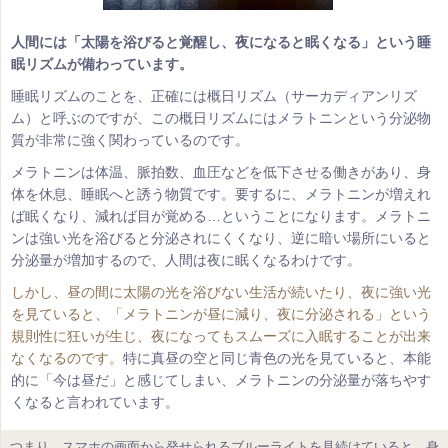
人間には「太陽を浴びると覚醒し、夜になると眠くなる」という睡
眠リズムが備わっています。
睡眠リズムのことを、正確には概日リズム（サーカディアンリズ
ム）と呼ぶのですが、この概日リズムにはメラトニンという分泌物
質が非常に強く関わっているのです。
メラトニンは体温、脈拍数、血圧などを低下させる働きがあり、身
体を休息、睡眠へと誘う物質です。要するに、メラトニンが増えれ
ば眠くなり、減れば目が覚める…ということになります。メラトニ
ンは強い光を浴びると分泌されにくくなり、逆に暗い場所にいると
分泌量が増加するので、人間は夜に眠くなるわけです。
しかし、昼の間に太陽の光を浴びない生活が続いたり、夜に強い光
を見ていると、「メラトニンが昼に減り、夜に分泌される」という
規則性に狂いが生じ、夜になってもスムーズに入眠することが出来
なくなるのです。
特に真昼の空と同じ青色の光を見ていると、本能
的に「今は昼だ」と感じてしまい、メラトニンの分泌量が落ちやす
くなると言われています。
つまり、スマホの画面から発せられるブルーライトを見続けていると、身