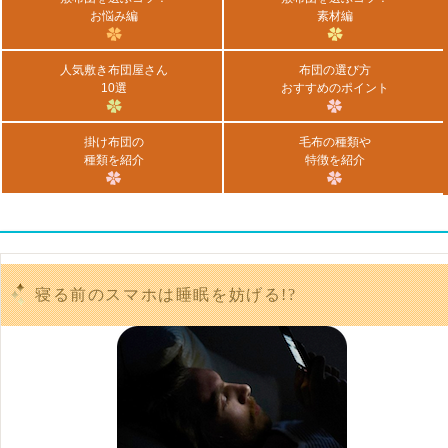
お悩み編
素材編
人気敷き布団屋さん
布団の選び方
10選
おすすめのポイント
掛け布団の
毛布の種類や
種類を紹介
特徴を紹介
寝る前のスマホは睡眠を妨げる!?