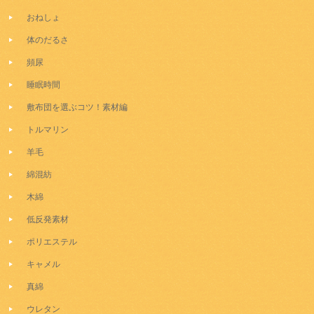
おねしょ
体のだるさ
頻尿
睡眠時間
敷布団を選ぶコツ！素材編
トルマリン
羊毛
綿混紡
木綿
低反発素材
ポリエステル
キャメル
真綿
ウレタン