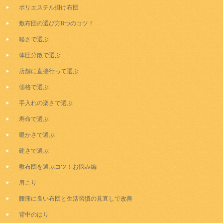
ポリエステル掛け布団
敷布団の選び方8つのコツ！
軽さで選ぶ
体圧分散で選ぶ
店舗に直接行って選ぶ
価格で選ぶ
手入れの楽さで選ぶ
寿命で選ぶ
暖かさで選ぶ
硬さで選ぶ
敷布団を選ぶコツ！お悩み編
肩こり
腰痛に良い布団と生活習慣の見直しで改善
背中のはり