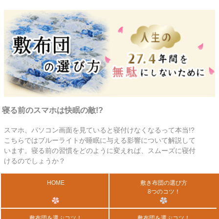
寝る前のスマホは快眠の敵!?
スマホ、パソコン画面を見ていると寝付けなくなるって本当!?
こちらではブルーライトが睡眠に与える影響について解説して
います。寝る前の習慣をどのように変えれば、スムーズに寝付
けるのでしょうか？
HOME
敷き布団の選び方
8つのコツ！
敷布団を選ぶコツ！
敷布団を選ぶコツ！