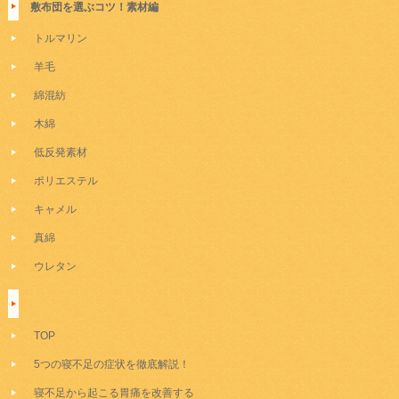
敷布団を選ぶコツ！素材編
トルマリン
羊毛
綿混紡
木綿
低反発素材
ポリエステル
キャメル
真綿
ウレタン
TOP
5つの寝不足の症状を徹底解説！
寝不足から起こる胃痛を改善する