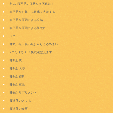
5つの寝不足の症状を徹底解説！
寝不足から起こる胃痛を改善する
寝不足が原因による発熱
寝不足が原因による肌荒れ
うつ
睡眠不足（寝不足）からくるめまい
7つだけでOK！快眠法教えます
睡眠と枕
睡眠と入浴
睡眠と寝具
睡眠と室温
睡眠とサプリメント
寝る前のスマホ
寝る前の食事