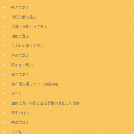
軽さで選ぶ
体圧分散で選ぶ
店舗に直接行って選ぶ
価格で選ぶ
手入れの楽さで選ぶ
寿命で選ぶ
暖かさで選ぶ
硬さで選ぶ
敷布団を選ぶコツ！お悩み編
肩こり
腰痛に良い布団と生活習慣の見直しで改善
背中のはり
手足の冷え
イビキ