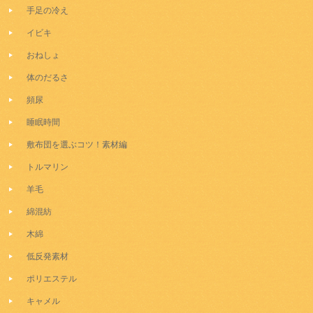
手足の冷え
イビキ
おねしょ
体のだるさ
頻尿
睡眠時間
敷布団を選ぶコツ！素材編
トルマリン
羊毛
綿混紡
木綿
低反発素材
ポリエステル
キャメル