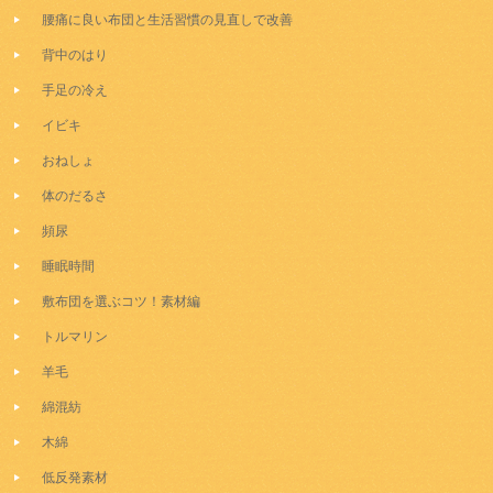
腰痛に良い布団と生活習慣の見直しで改善
背中のはり
手足の冷え
イビキ
おねしょ
体のだるさ
頻尿
睡眠時間
敷布団を選ぶコツ！素材編
トルマリン
羊毛
綿混紡
木綿
低反発素材