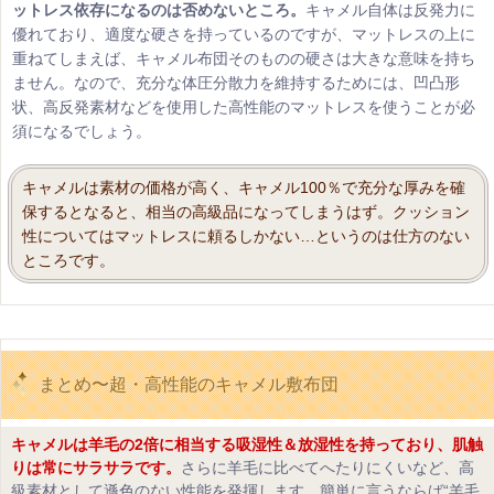
ットレス依存になるのは否めないところ。
キャメル自体は反発力に
優れており、適度な硬さを持っているのですが、マットレスの上に
重ねてしまえば、キャメル布団そのものの硬さは大きな意味を持ち
ません。なので、充分な体圧分散力を維持するためには、凹凸形
状、高反発素材などを使用した高性能のマットレスを使うことが必
須になるでしょう。
キャメルは素材の価格が高く、キャメル100％で充分な厚みを確
保するとなると、相当の高級品になってしまうはず。クッション
性についてはマットレスに頼るしかない…というのは仕方のない
ところです。
まとめ〜超・高性能のキャメル敷布団
キャメルは羊毛の2倍に相当する吸湿性＆放湿性を持っており、肌触
りは常にサラサラです。
さらに羊毛に比べてへたりにくいなど、高
級素材として遜色のない性能を発揮します。簡単に言うならば“羊毛