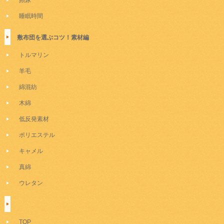
睡眠時間
敷布団を選ぶコツ！素材編
トルマリン
羊毛
綿混紡
木綿
低反発素材
ポリエステル
キャメル
真綿
ウレタン
TOP