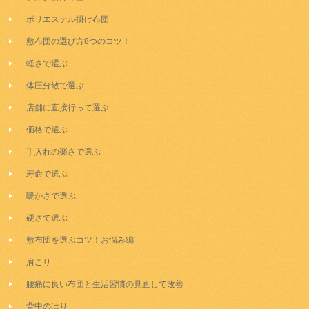
ポリエステル掛け布団
敷布団の選び方8つのコツ！
軽さで選ぶ
体圧分散で選ぶ
店舗に直接行って選ぶ
価格で選ぶ
手入れの楽さで選ぶ
寿命で選ぶ
暖かさで選ぶ
硬さで選ぶ
敷布団を選ぶコツ！お悩み編
肩こり
腰痛に良い布団と生活習慣の見直しで改善
背中のはり