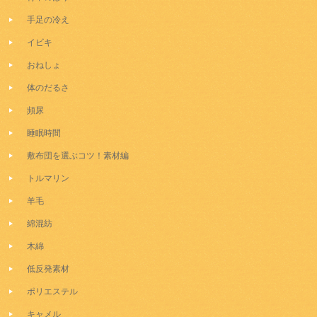
手足の冷え
イビキ
おねしょ
体のだるさ
頻尿
睡眠時間
敷布団を選ぶコツ！素材編
トルマリン
羊毛
綿混紡
木綿
低反発素材
ポリエステル
キャメル