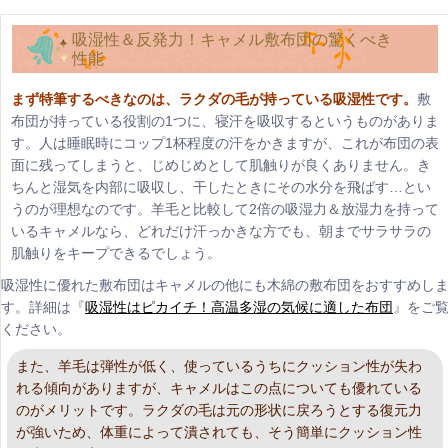
吸湿性＆反発力！キャメル敷布団の驚くべき
性能
まず特筆するべきなのは、ラクダの毛が持っている吸湿性です。
敷
布団が持っている役割の1つに、寝汗を吸収するというものがありま
す。人は睡眠時にコップ1杯程度の汗をかきますが、これが布団の表
面に残ってしまうと、じめじめとして肌触りが良くありません。き
ちんと湿気を内部に吸収し、干したときにその水分を飛ばす…とい
うのが理想なのです。羊毛と比較して2倍の吸湿力＆放湿力を持って
いるキャメルなら、どれだけ汗っかきな方でも、朝までサラサラの
肌触りをキープできるでしょう。
吸湿性に優れた敷布団はキャメルの他にも木綿の敷布団をおすすめし
す。詳細は『
吸湿性はピカイチ！高温多湿の気候に適した布団
』をご
ください。
また、羊毛は弾性が低く、使っているうちにクッション性が失わ
れる傾向がありますが、キャメルはこの点についても優れている
のがメリットです。ラクダの毛は元の形状に戻ろうとする復元力
が強いため、体重によって潰されても、そう簡単にクッション性