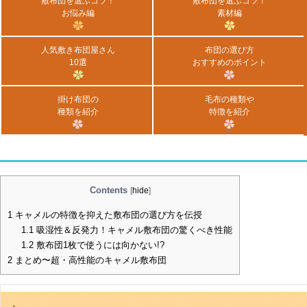
敷布団を選ぶコツ！
敷布団を選ぶコツ！
お悩み編
素材編
人気敷き布団屋さん
布団の選び方
10選
おすすめのポイント
掛け布団の
毛布の種類や
種類を紹介
特徴を紹介
Contents
[
hide
]
1
キャメルの特徴を抑えた敷布団の選び方を伝授
1.1
吸湿性＆反発力！キャメル敷布団の驚くべき性能
1.2
敷布団1枚で使うには向かない!?
2
まとめ〜超・高性能のキャメル敷布団