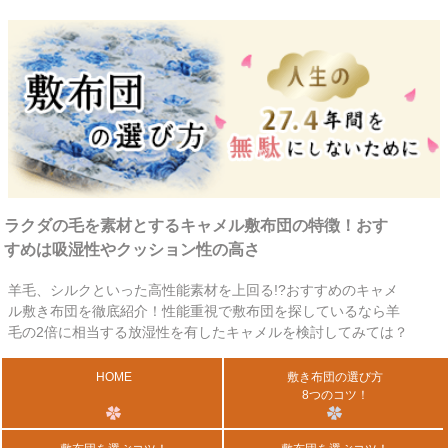
ラクダの毛を素材とするキャメル敷布団の特徴！おす
すめは吸湿性やクッション性の高さ
羊毛、シルクといった高性能素材を上回る!?おすすめのキャメ
ル敷き布団を徹底紹介！性能重視で敷布団を探しているなら羊
毛の2倍に相当する放湿性を有したキャメルを検討してみては？
HOME
敷き布団の選び方
8つのコツ！