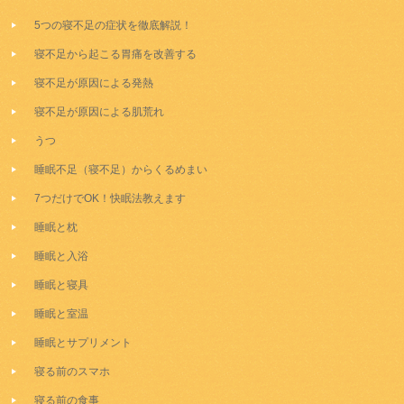
5つの寝不足の症状を徹底解説！
寝不足から起こる胃痛を改善する
寝不足が原因による発熱
寝不足が原因による肌荒れ
うつ
睡眠不足（寝不足）からくるめまい
7つだけでOK！快眠法教えます
睡眠と枕
睡眠と入浴
睡眠と寝具
睡眠と室温
睡眠とサプリメント
寝る前のスマホ
寝る前の食事