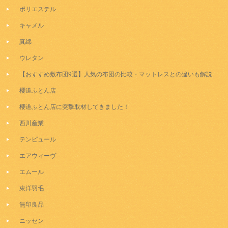
ポリエステル
キャメル
真綿
ウレタン
【おすすめ敷布団9選】人気の布団の比較・マットレスとの違いも解説
櫻道ふとん店
櫻道ふとん店に突撃取材してきました！
西川産業
テンピュール
エアウィーヴ
エムール
東洋羽毛
無印良品
ニッセン