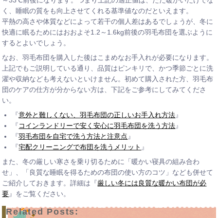
～33℃前後になります。つまり上記の適正値は、ただ暖かいだけでな
く、睡眠の質をも向上させてくれる基準値なのだといえます。
平熱の高さや体質などによって若干の個人差はあるでしょうが、冬に
快適に眠るためにはおおよそ1.2～1.6kg前後の羽毛布団を選ぶように
するとよいでしょう。
なお、羽毛布団を購入した後はこまめなお手入れが必要になります。
上記でもご説明している通り、品質はピンキリで、かつ季節ごとに洗
濯や収納なども考えないといけません。初めて購入された方、羽毛布
団のケアの仕方が分からない方は、下記をご参考にしてみてくださ
い。
『
意外と難しくない、羽毛布団の正しいお手入れ方法
』
『
コインランドリーで安く安心に羽毛布団を洗う方法
』
『
羽毛布団を自宅で洗う方法と注意点
』
『
宅配クリーニングで布団を洗うメリット
』
また、冬の厳しい寒さを乗り切るために「暖かい寝具の組み合わ
せ」、「良質な睡眠を得るための布団の使い方のコツ」なども併せて
ご紹介しておきます。詳細は『
厳しい冬には良質な暖かい布団が必
要
』をご覧ください。
Related Posts: