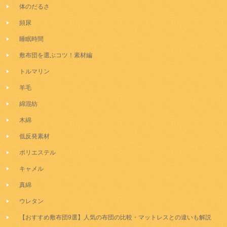
体のだるさ
頻尿
睡眠時間
敷布団を選ぶコツ！素材編
トルマリン
羊毛
綿混紡
木綿
低反発素材
ポリエステル
キャメル
真綿
ウレタン
【おすすめ敷布団9選】人気の布団の比較・マットレスとの違いも解説