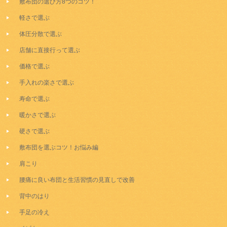
敷布団の選び方8つのコツ！
軽さで選ぶ
体圧分散で選ぶ
店舗に直接行って選ぶ
価格で選ぶ
手入れの楽さで選ぶ
寿命で選ぶ
暖かさで選ぶ
硬さで選ぶ
敷布団を選ぶコツ！お悩み編
肩こり
腰痛に良い布団と生活習慣の見直しで改善
背中のはり
手足の冷え