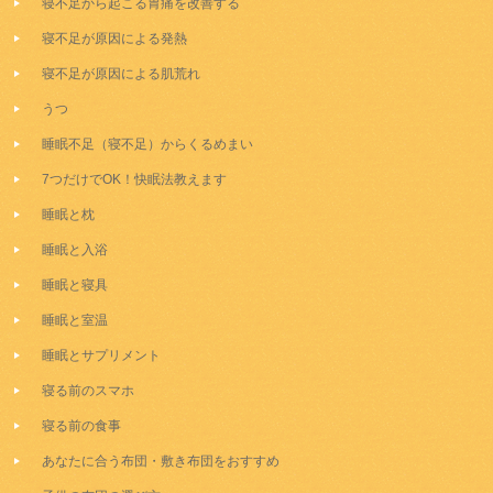
寝不足から起こる胃痛を改善する
寝不足が原因による発熱
寝不足が原因による肌荒れ
うつ
睡眠不足（寝不足）からくるめまい
7つだけでOK！快眠法教えます
睡眠と枕
睡眠と入浴
睡眠と寝具
睡眠と室温
睡眠とサプリメント
寝る前のスマホ
寝る前の食事
あなたに合う布団・敷き布団をおすすめ