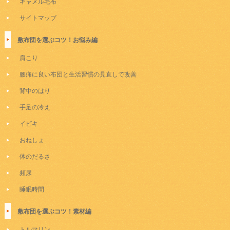
キャメル毛布
サイトマップ
敷布団を選ぶコツ！お悩み編
肩こり
腰痛に良い布団と生活習慣の見直しで改善
背中のはり
手足の冷え
イビキ
おねしょ
体のだるさ
頻尿
睡眠時間
敷布団を選ぶコツ！素材編
トルマリン