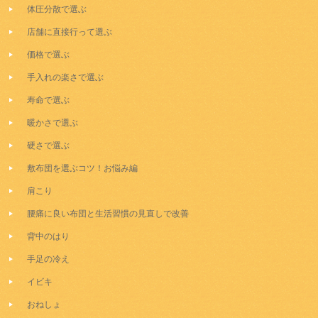
体圧分散で選ぶ
店舗に直接行って選ぶ
価格で選ぶ
手入れの楽さで選ぶ
寿命で選ぶ
暖かさで選ぶ
硬さで選ぶ
敷布団を選ぶコツ！お悩み編
肩こり
腰痛に良い布団と生活習慣の見直しで改善
背中のはり
手足の冷え
イビキ
おねしょ