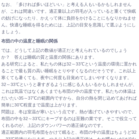
なお、「多ければ多いほどいい」と考える人もいるかもしれません
が、これは間違いです。適正量以上の羽毛が入っていると重くて快眠
の妨げになったり、かえって体に負担をかけることにもなりかねませ
ん。快適な睡眠を得るためには、上記の目安を意識して選ぶようにし
ましょう。
布団の中の温度と睡眠の関係
では、どうして上記の数値が適正だと考えられているのでしょう
か？ 答えは睡眠の質と温度の関係にあります。
ある研究によると、私たちの体は32～33℃という温度の環境に置かれ
ることで最も質の高い睡眠をとりやすくなるのだそうです。これ以上
寒くても暑くても、夜中に何度も目覚めてしまいやすくなります。
32～33℃というと暑すぎるように感じる人もいるかもしれませんが、
これは気温ではなくあくまでも布団の中の温度です。私たちの体温は
だいたい35～37℃の範囲内ですから、自分の熱を閉じ込めてあげれば
簡単に30℃程度まで温度は上がります。
問題は、冬は室温が寒いという点です。熱が逃げていきやすいので、
布団の中を32～33℃にキープするのは至難の業です。そこで役立って
くれるのが、上記のダウンパワーの適正値なのです。
適正範囲内の羽毛布団をかけて眠ると、布団の中の温度はちょうど32