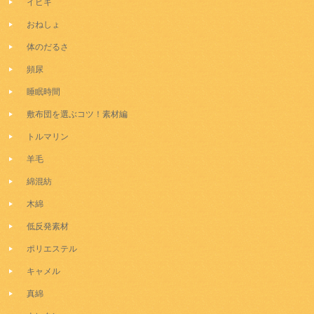
イビキ
おねしょ
体のだるさ
頻尿
睡眠時間
敷布団を選ぶコツ！素材編
トルマリン
羊毛
綿混紡
木綿
低反発素材
ポリエステル
キャメル
真綿