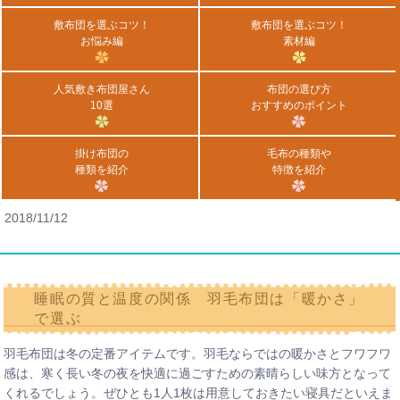
敷布団を選ぶコツ！
敷布団を選ぶコツ！
お悩み編
素材編
人気敷き布団屋さん
布団の選び方
10選
おすすめのポイント
掛け布団の
毛布の種類や
種類を紹介
特徴を紹介
2018/11/12
睡眠の質と温度の関係 羽毛布団は「暖かさ」
で選ぶ
羽毛布団は冬の定番アイテムです。羽毛ならではの暖かさとフワフワ
感は、寒く長い冬の夜を快適に過ごすための素晴らしい味方となって
くれるでしょう。ぜひとも1人1枚は用意しておきたい寝具だといえま