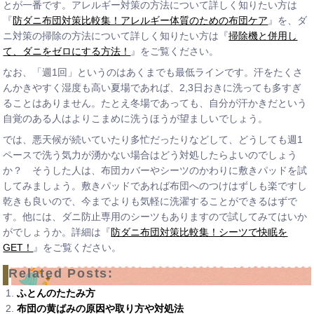
とが一番です。アレルギー対策の方法について詳しく知りたい方は
『
防ダニ布団対策比較集！アレルギー体質のための布団ケア
』を、ダ
ニ対策の掃除の方法について詳しく知りたい方は『
掃除機と併用し
て、ダニをゼロにする方法！
』をご覧ください。
なお、「週1回」というのはあくまでも最低ラインです。汗をたくさ
んかきやすく湿度も高い夏場であれば、2,3日おきに洗っても多すぎ
ることはありません。たとえ冬場であっても、自分が汗かきだという
自覚のある人はよりこまめに洗うほうが望ましいでしょう。
では、悪天候が続いていたり多忙だったりなどして、どうしても週1
ペースで洗う気力が湧かない場合はどう対処したらよいのでしょう
か？ そうした人は、布団カバーやシーツのかわりに敷きパッドを試
してみましょう。敷きパッドであれば布団へのつけはずしも楽ですし
乾きも良いので、今までよりも気軽に洗濯することができるはずで
す。他には、ダニ防止専用のシーツもありますので試してみてはいか
がでしょうか。詳細は『
防ダニ布団対策比較集！シーツで快眠を
GET！
』をご覧ください。
Related Posts:
ふとんのたたみ方
布団の黄ばみの原因や取り方や対処法