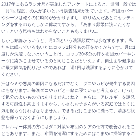
2017年にあるラジオ局が実施したアンケートによると、世間一般では
「月1回程度」の人が多いという調査結果が出ています。布団カバー
やシーツは乾くのに時間がかかりますし、取り込んだあとにセッティ
ングをするのもたしかに億劫ですから、「あまり頻繁に洗いたくな
い」という気持ちはわからないこともありません。
しかし結論からいうと、月1回という洗濯頻度では少なすぎます。私
たちは眠っているあいだにコップ1杯分もの汗をかくからです。月に1
度しか洗濯しないということは、コップ30杯分の汗を布団カバーやシ
ーツに染みこませているのと同じことだといえます。衛生面や健康面
に最大限気を配りたいのであれば、週1回は洗濯するように心がけて
ください。
汗はシミや悪臭の原因になるだけでなく、ダニやカビが発生する要因
にもなります。毎晩ダニやカビと一緒に寝ていると考えると、けっし
て気分のよいものではありませんよね？ さらに、アレルギーを誘発
する可能性も高まりますから、小さなお子さんがいる家庭ではとくに
気を配らなければなりません。できるだけこまめに洗って、清潔な状
態を保っておくようにしましょう。
アレルギー体質の方にはダニ対策や布団のケアの仕方で改善されるこ
ともあります。また、布団を清潔にするためにはこまめに掃除するこ