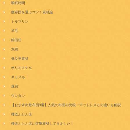
睡眠時間
敷布団を選ぶコツ！素材編
トルマリン
羊毛
綿混紡
木綿
低反発素材
ポリエステル
キャメル
真綿
ウレタン
【おすすめ敷布団9選】人気の布団の比較・マットレスとの違いも解説
櫻道ふとん店
櫻道ふとん店に突撃取材してきました！