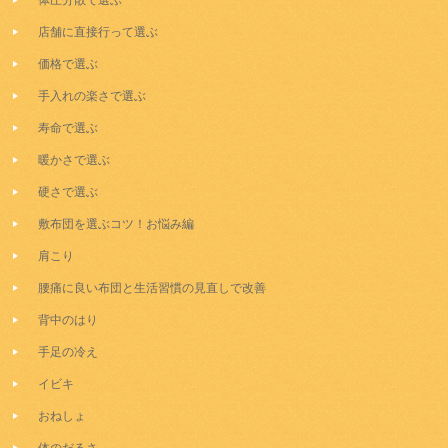
体圧分散で選ぶ
店舗に直接行って選ぶ
価格で選ぶ
手入れの楽さで選ぶ
寿命で選ぶ
暖かさで選ぶ
硬さで選ぶ
敷布団を選ぶコツ！お悩み編
肩こり
腰痛に良い布団と生活習慣の見直しで改善
背中のはり
手足の冷え
イビキ
おねしょ