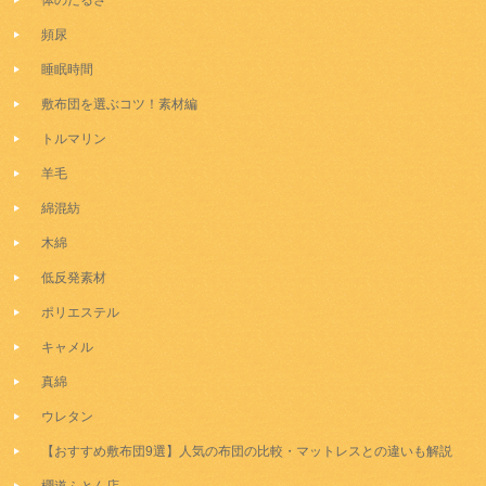
体のだるさ
頻尿
睡眠時間
敷布団を選ぶコツ！素材編
トルマリン
羊毛
綿混紡
木綿
低反発素材
ポリエステル
キャメル
真綿
ウレタン
【おすすめ敷布団9選】人気の布団の比較・マットレスとの違いも解説