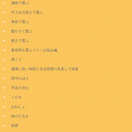
価格で選ぶ
手入れの楽さで選ぶ
寿命で選ぶ
暖かさで選ぶ
硬さで選ぶ
敷布団を選ぶコツ！お悩み編
肩こり
腰痛に良い布団と生活習慣の見直しで改善
背中のはり
手足の冷え
イビキ
おねしょ
体のだるさ
頻尿