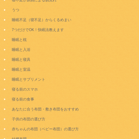
寝不足が原因による肌荒れ
うつ
睡眠不足（寝不足）からくるめまい
7つだけでOK！快眠法教えます
睡眠と枕
睡眠と入浴
睡眠と寝具
睡眠と室温
睡眠とサプリメント
寝る前のスマホ
寝る前の食事
あなたに合う布団・敷き布団をおすすめ
子供の布団の選び方
赤ちゃんの布団（ベビー布団）の選び方