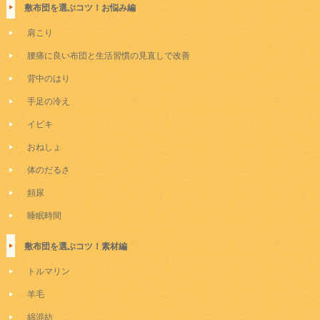
敷布団を選ぶコツ！お悩み編
肩こり
腰痛に良い布団と生活習慣の見直しで改善
背中のはり
手足の冷え
イビキ
おねしょ
体のだるさ
頻尿
睡眠時間
敷布団を選ぶコツ！素材編
トルマリン
羊毛
綿混紡