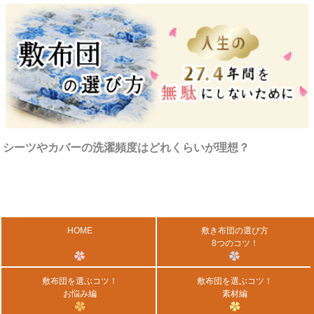
シーツやカバーの洗濯頻度はどれくらいが理想？
HOME
敷き布団の選び方
8つのコツ！
敷布団を選ぶコツ！
敷布団を選ぶコツ！
お悩み編
素材編